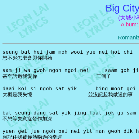
Big Cit
(大城小事 -
Album: 
Romaniza
seung bat hei jam moh wooi yue nei hoi chi

想不起怎麼會與你開始

sam ji wa gwoh ngoh ngoi nei     saam goh ji

甚至話過我愛你                   三個子

daai koi si ngoh sat yik      bing moot gei 
大概是我失憶                  並沒記起我做過的事

bat seung dang sat yik jing faat jok ga sam 

不想等失意症發作加深

yuen gei jue ngoh bei nei yit man gwoh dik h
願記住我被你熱吻過的幸運
