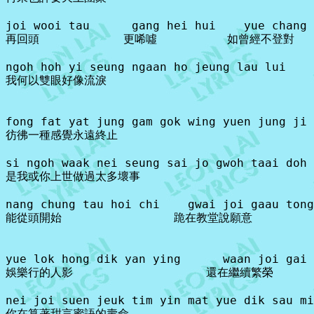
joi wooi tau      gang hei hui    yue chang 
再回頭            更唏噓          如曾經不登對

ngoh hoh yi seung ngaan ho jeung lau lui  

我何以雙眼好像流淚

fong fat yat jung gam gok wing yuen jung ji

彷彿一種感覺永遠終止

si ngoh waak nei seung sai jo gwoh taai doh 
是我或你上世做過太多壞事

nang chung tau hoi chi    gwai joi gaau tong
能從頭開始                跪在教堂說願意

yue lok hong dik yan ying      waan joi gai 
娛樂行的人影                   還在繼續繁榮

nei joi suen jeuk tim yin mat yue dik sau mi
你在算著甜言蜜語的壽命
