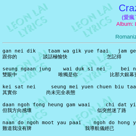
Cra
(愛瘋了 
Album: 
Romaniza
gan nei dik    taam wa gik yue faai   jam ge
跟你的　       談話極愉快             怎記得　   
seung ngaan jung    wai duk si nei     bei n
雙眼中　            唯獨是你　         比那大銀幕
kei sat nei     seung mei yuen chuen biu taa
其實你　        尚未完全表態

daan ngoh fong heung gam waai     chi dat yi
但我方向感壞　                    似突然迷了路

naan do ngoh moot yau paai    ngoh do hong y
難道我沒有牌　                我導航儀經已 
